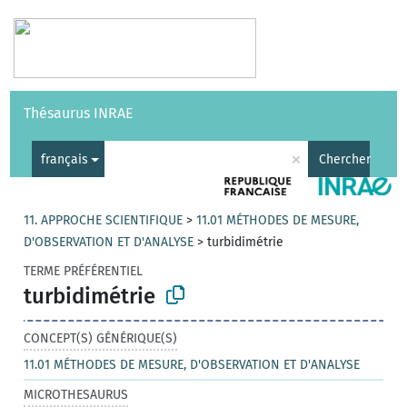
Vocabulaires
API
À propos
Nous contacter
Aide
Thésaurus INRAE
|
English
×
français
Chercher
11. APPROCHE SCIENTIFIQUE
>
11.01 MÉTHODES DE MESURE,
D'OBSERVATION ET D'ANALYSE
>
turbidimétrie
TERME PRÉFÉRENTIEL
turbidimétrie
CONCEPT(S) GÉNÉRIQUE(S)
11.01 MÉTHODES DE MESURE, D'OBSERVATION ET D'ANALYSE
MICROTHESAURUS