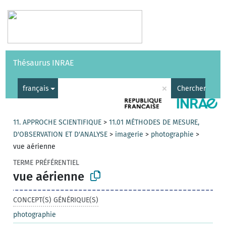
Vocabulaires
API
À propos
Nous contacter
Aide
Thésaurus INRAE
|
English
×
français
Chercher
11. APPROCHE SCIENTIFIQUE
>
11.01 MÉTHODES DE MESURE,
D'OBSERVATION ET D'ANALYSE
>
imagerie
>
photographie
>
vue aérienne
TERME PRÉFÉRENTIEL
vue aérienne
CONCEPT(S) GÉNÉRIQUE(S)
photographie