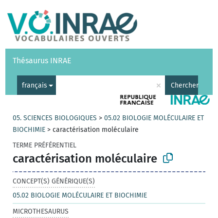
Vocabulaires
API
À propos
Nous contacter
Aide
Thésaurus INRAE
|
English
×
français
Chercher
05. SCIENCES BIOLOGIQUES
>
05.02 BIOLOGIE MOLÉCULAIRE ET
BIOCHIMIE
>
caractérisation moléculaire
TERME PRÉFÉRENTIEL
caractérisation moléculaire
CONCEPT(S) GÉNÉRIQUE(S)
05.02 BIOLOGIE MOLÉCULAIRE ET BIOCHIMIE
MICROTHESAURUS