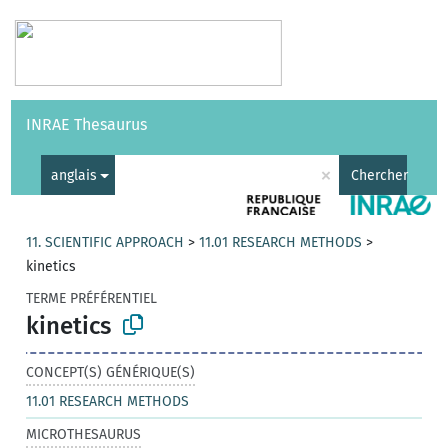
Vocabulaires
API
À propos
Nous contacter
Aide
INRAE Thesaurus
|
English
×
anglais
Chercher
11. SCIENTIFIC APPROACH
>
11.01 RESEARCH METHODS
>
kinetics
TERME PRÉFÉRENTIEL
kinetics
CONCEPT(S) GÉNÉRIQUE(S)
11.01 RESEARCH METHODS
MICROTHESAURUS