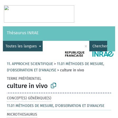
Vocabulaires
API
À propos
Nous contacter
Aide
Thésaurus INRAE
|
English
×
Toutes les langues
Chercher
11. APPROCHE SCIENTIFIQUE
>
11.01 MÉTHODES DE MESURE,
D'OBSERVATION ET D'ANALYSE
>
culture in vivo
TERME PRÉFÉRENTIEL
culture in vivo
CONCEPT(S) GÉNÉRIQUE(S)
11.01 MÉTHODES DE MESURE, D'OBSERVATION ET D'ANALYSE
MICROTHESAURUS