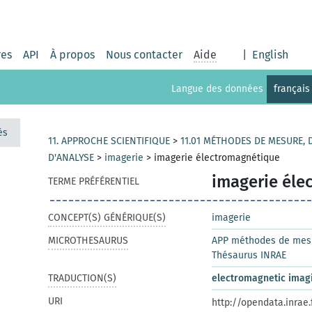
res
API
À propos
Nous contacter
Aide
|
English
Langue des données
français
és
11. APPROCHE SCIENTIFIQUE
>
11.01 MÉTHODES DE MESURE, 
D'ANALYSE
>
imagerie
>
imagerie électromagnétique
imagerie éle
TERME PRÉFÉRENTIEL
CONCEPT(S) GÉNÉRIQUE(S)
imagerie
MICROTHESAURUS
APP méthodes de mesur
Thésaurus INRAE
TRADUCTION(S)
electromagnetic imag
URI
http://opendata.inrae