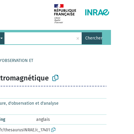
×
Chercher
D'OBSERVATION ET
ctromagnétique
e, d'observation et d'analyse
ing
anglais
.fr/thesaurusINRAE/c_17401