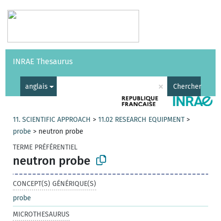
Vocabulaires
API
À propos
Nous contacter
Aide
INRAE Thesaurus
|
English
×
anglais
Chercher
11. SCIENTIFIC APPROACH
>
11.02 RESEARCH EQUIPMENT
>
probe
>
neutron probe
TERME PRÉFÉRENTIEL
neutron probe
CONCEPT(S) GÉNÉRIQUE(S)
probe
MICROTHESAURUS