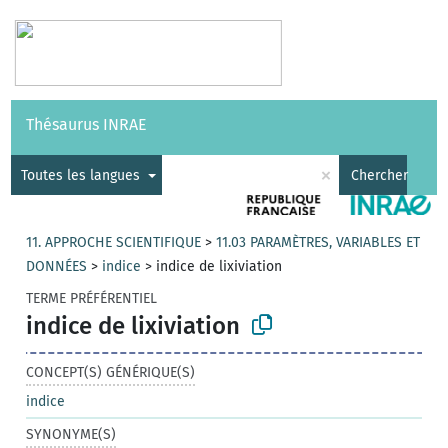
Vocabulaires
API
À propos
Nous contacter
Aide
Thésaurus INRAE
|
English
×
Toutes les langues
Chercher
11. APPROCHE SCIENTIFIQUE
>
11.03 PARAMÈTRES, VARIABLES ET
DONNÉES
>
indice
>
indice de lixiviation
TERME PRÉFÉRENTIEL
indice de lixiviation
CONCEPT(S) GÉNÉRIQUE(S)
indice
SYNONYME(S)