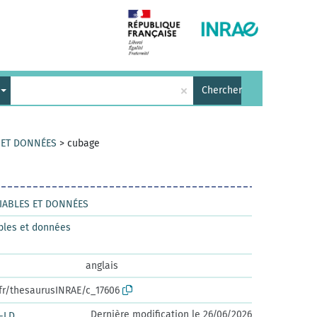
×
Chercher
S ET DONNÉES
>
cubage
RIABLES ET DONNÉES
bles et données
anglais
.fr/thesaurusINRAE/c_17606
Dernière modification le 26/06/2026
-LD