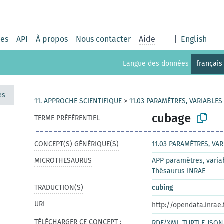
res
API
À propos
Nous contacter
Aide
|
English
Langue des données
français
és
11. APPROCHE SCIENTIFIQUE
>
11.03 PARAMÈTRES, VARIABLE
cubage
TERME PRÉFÉRENTIEL
CONCEPT(S) GÉNÉRIQUE(S)
11.03 PARAMÈTRES, VA
MICROTHESAURUS
APP paramètres, varia
Thésaurus INRAE
TRADUCTION(S)
cubing
URI
http://opendata.inrae
TÉLÉCHARGER CE CONCEPT :
RDF/XML
TURTLE
JSON