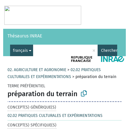
Vocabulaires
API
À propos
Nous contacter
Aide
Thésaurus INRAE
|
English
×
français
Chercher
02. AGRICULTURE ET AGRONOMIE
>
02.02 PRATIQUES
CULTURALES ET EXPÉRIMENTATIONS
>
préparation du terrain
TERME PRÉFÉRENTIEL
préparation du terrain
CONCEPT(S) GÉNÉRIQUE(S)
02.02 PRATIQUES CULTURALES ET EXPÉRIMENTATIONS
CONCEPT(S) SPÉCIFIQUE(S)