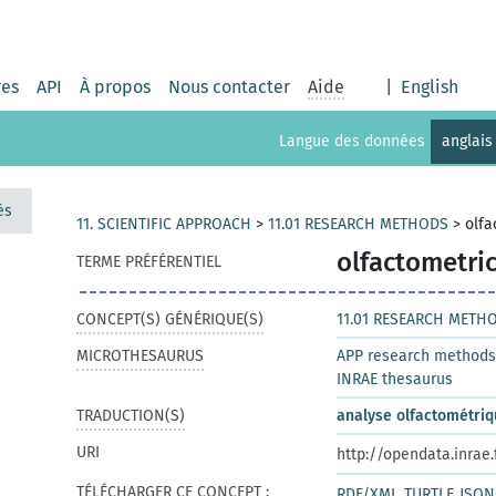
res
API
À propos
Nous contacter
Aide
|
English
Langue des données
anglais
és
11. SCIENTIFIC APPROACH
>
11.01 RESEARCH METHODS
>
olfa
olfactometric
TERME PRÉFÉRENTIEL
CONCEPT(S) GÉNÉRIQUE(S)
11.01 RESEARCH METH
MICROTHESAURUS
APP research methods
INRAE thesaurus
TRADUCTION(S)
analyse olfactométri
URI
http://opendata.inrae
TÉLÉCHARGER CE CONCEPT :
RDF/XML
TURTLE
JSON