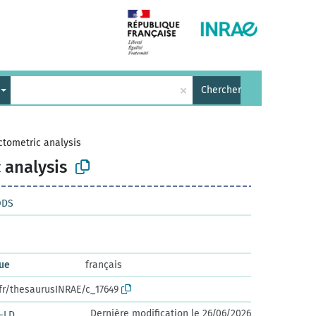
×
Chercher
ctometric analysis
 analysis
ODS
que
français
.fr/thesaurusINRAE/c_17649
Dernière modification le 26/06/2026
-LD