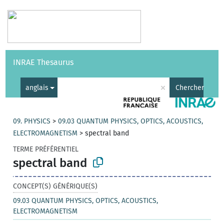
Vocabulaires
API
À propos
Nous contacter
Aide
INRAE Thesaurus
|
English
×
anglais
Chercher
09. PHYSICS
>
09.03 QUANTUM PHYSICS, OPTICS, ACOUSTICS,
ELECTROMAGNETISM
>
spectral band
TERME PRÉFÉRENTIEL
spectral band
CONCEPT(S) GÉNÉRIQUE(S)
09.03 QUANTUM PHYSICS, OPTICS, ACOUSTICS,
ELECTROMAGNETISM