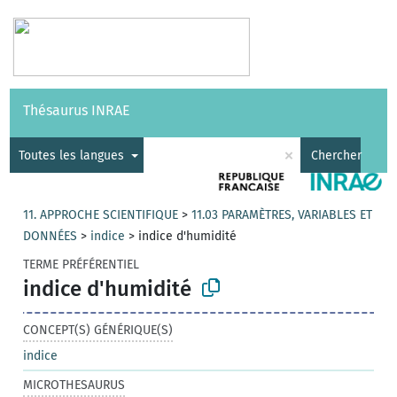
Vocabulaires
API
À propos
Nous contacter
Aide
Thésaurus INRAE
|
English
×
Toutes les langues
Chercher
11. APPROCHE SCIENTIFIQUE
>
11.03 PARAMÈTRES, VARIABLES ET
DONNÉES
>
indice
>
indice d'humidité
TERME PRÉFÉRENTIEL
indice d'humidité
CONCEPT(S) GÉNÉRIQUE(S)
indice
MICROTHESAURUS