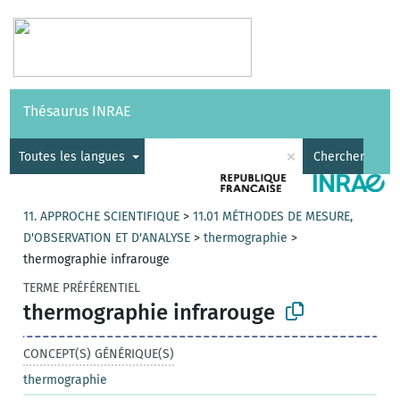
Vocabulaires
API
À propos
Nous contacter
Aide
Thésaurus INRAE
|
English
×
Toutes les langues
Chercher
11. APPROCHE SCIENTIFIQUE
>
11.01 MÉTHODES DE MESURE,
D'OBSERVATION ET D'ANALYSE
>
thermographie
>
thermographie infrarouge
TERME PRÉFÉRENTIEL
thermographie infrarouge
CONCEPT(S) GÉNÉRIQUE(S)
thermographie