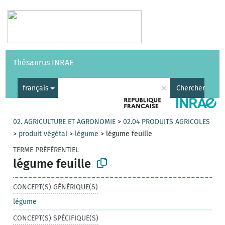
Vocabulaires
API
À propos
Nous contacter
Aide
Thésaurus INRAE
|
English
×
français
Chercher
02. AGRICULTURE ET AGRONOMIE
>
02.04 PRODUITS AGRICOLES
>
produit végétal
>
légume
>
légume feuille
TERME PRÉFÉRENTIEL
légume feuille
CONCEPT(S) GÉNÉRIQUE(S)
légume
CONCEPT(S) SPÉCIFIQUE(S)