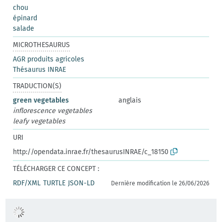
chou
épinard
salade
MICROTHESAURUS
AGR produits agricoles
Thésaurus INRAE
TRADUCTION(S)
green vegetables
anglais
inflorescence vegetables
leafy vegetables
URI
http://opendata.inrae.fr/thesaurusINRAE/c_18150
TÉLÉCHARGER CE CONCEPT :
RDF/XML
TURTLE
JSON-LD
Dernière modification le 26/06/2026