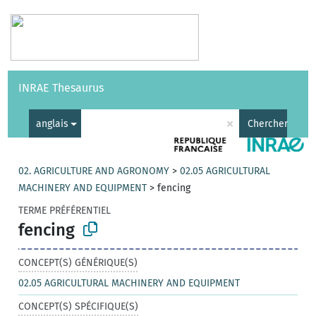
Vocabulaires
API
À propos
Nous contacter
Aide
INRAE Thesaurus
|
English
×
anglais
Chercher
02. AGRICULTURE AND AGRONOMY
>
02.05 AGRICULTURAL
MACHINERY AND EQUIPMENT
>
fencing
TERME PRÉFÉRENTIEL
fencing
CONCEPT(S) GÉNÉRIQUE(S)
02.05 AGRICULTURAL MACHINERY AND EQUIPMENT
CONCEPT(S) SPÉCIFIQUE(S)