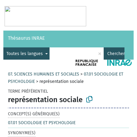
Vocabulaires
API
À propos
Nous contacter
Aide
Thésaurus INRAE
|
English
×
Toutes les langues
Chercher
07. SCIENCES HUMAINES ET SOCIALES
>
07.01 SOCIOLOGIE ET
PSYCHOLOGIE
>
représentation sociale
TERME PRÉFÉRENTIEL
représentation sociale
CONCEPT(S) GÉNÉRIQUE(S)
07.01 SOCIOLOGIE ET PSYCHOLOGIE
SYNONYME(S)