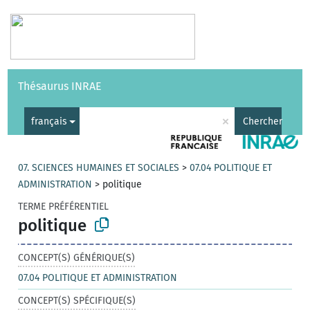
Vocabulaires
API
À propos
Nous contacter
Aide
Thésaurus INRAE
|
English
×
français
Chercher
07. SCIENCES HUMAINES ET SOCIALES
>
07.04 POLITIQUE ET
ADMINISTRATION
>
politique
TERME PRÉFÉRENTIEL
politique
CONCEPT(S) GÉNÉRIQUE(S)
07.04 POLITIQUE ET ADMINISTRATION
CONCEPT(S) SPÉCIFIQUE(S)