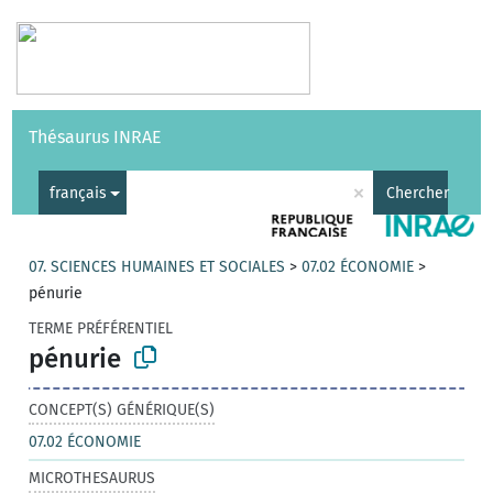
Vocabulaires
API
À propos
Nous contacter
Aide
Thésaurus INRAE
|
English
×
français
Chercher
07. SCIENCES HUMAINES ET SOCIALES
>
07.02 ÉCONOMIE
>
pénurie
TERME PRÉFÉRENTIEL
pénurie
CONCEPT(S) GÉNÉRIQUE(S)
07.02 ÉCONOMIE
MICROTHESAURUS