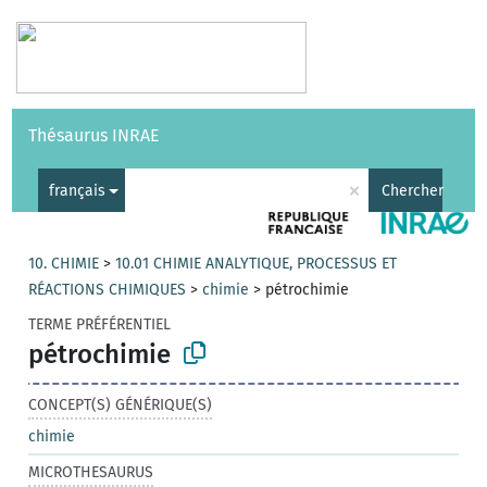
Vocabulaires
API
À propos
Nous contacter
Aide
Thésaurus INRAE
|
English
×
français
Chercher
10. CHIMIE
>
10.01 CHIMIE ANALYTIQUE, PROCESSUS ET
RÉACTIONS CHIMIQUES
>
chimie
>
pétrochimie
TERME PRÉFÉRENTIEL
pétrochimie
CONCEPT(S) GÉNÉRIQUE(S)
chimie
MICROTHESAURUS