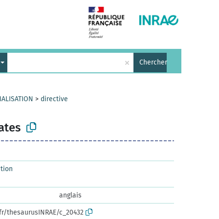
×
Chercher
MALISATION
>
directive
rates
tion
anglais
.fr/thesaurusINRAE/c_20432