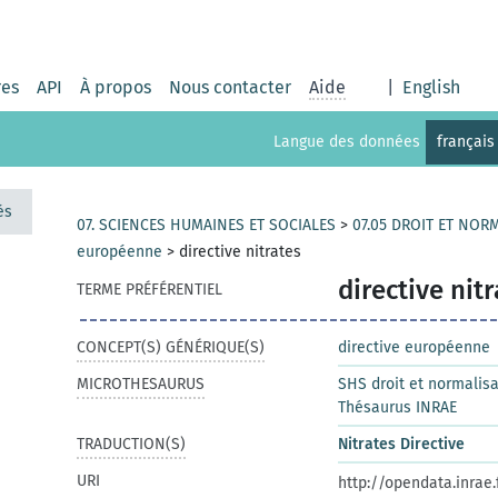
res
API
À propos
Nous contacter
Aide
|
English
Langue des données
français
és
07. SCIENCES HUMAINES ET SOCIALES
>
07.05 DROIT ET NOR
européenne
>
directive nitrates
directive nit
TERME PRÉFÉRENTIEL
CONCEPT(S) GÉNÉRIQUE(S)
directive européenne
MICROTHESAURUS
SHS droit et normalisa
Thésaurus INRAE
TRADUCTION(S)
Nitrates Directive
URI
http://opendata.inrae