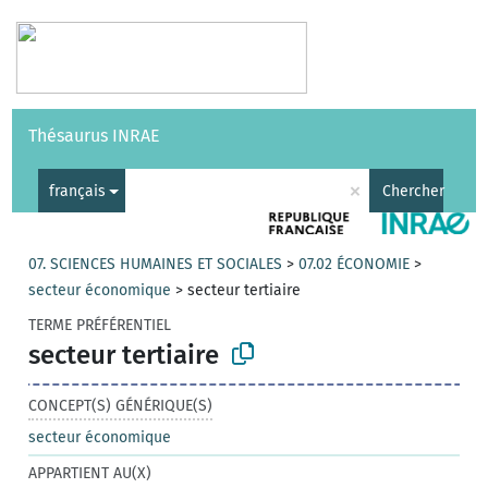
Vocabulaires
API
À propos
Nous contacter
Aide
Thésaurus INRAE
|
English
×
français
Chercher
07. SCIENCES HUMAINES ET SOCIALES
>
07.02 ÉCONOMIE
>
secteur économique
>
secteur tertiaire
TERME PRÉFÉRENTIEL
secteur tertiaire
CONCEPT(S) GÉNÉRIQUE(S)
secteur économique
APPARTIENT AU(X)