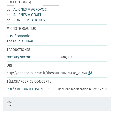
COLLECTION(S)
coll ALIGNES A AGROVOC
coll ALIGNES A GEMET
coll CONCEPTS ALIGNES
MICROTHESAURUS
SHS économie
Thésaurus INRAE
TRADUCTION(S)
tertiary sector
anglais
URI
http://opendata.inrae.fr/thesaurusINRAE/c_20540
TÉLÉCHARGER CE CONCEPT :
RDF/XML
TURTLE
JSON-LD
Dernière modification le 29/01/2021