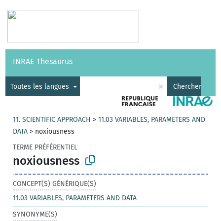
Vocabulaires
API
À propos
Nous contacter
Aide
INRAE Thesaurus
|
English
×
Toutes les langues
Chercher
11. SCIENTIFIC APPROACH
>
11.03 VARIABLES, PARAMETERS AND
DATA
>
noxiousness
TERME PRÉFÉRENTIEL
noxiousness
CONCEPT(S) GÉNÉRIQUE(S)
11.03 VARIABLES, PARAMETERS AND DATA
SYNONYME(S)