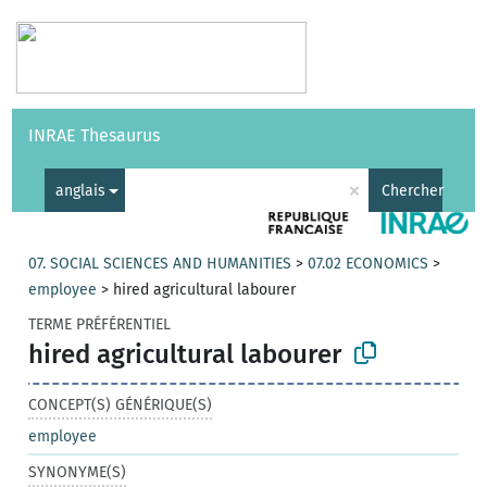
Vocabulaires
API
À propos
Nous contacter
Aide
INRAE Thesaurus
|
English
×
anglais
Chercher
07. SOCIAL SCIENCES AND HUMANITIES
>
07.02 ECONOMICS
>
employee
>
hired agricultural labourer
TERME PRÉFÉRENTIEL
hired agricultural labourer
CONCEPT(S) GÉNÉRIQUE(S)
employee
SYNONYME(S)