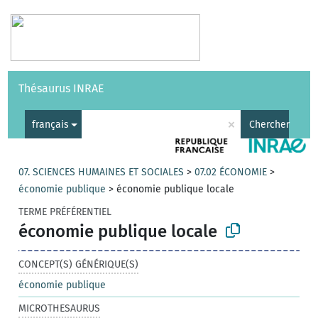
Vocabulaires
API
À propos
Nous contacter
Aide
Thésaurus INRAE
|
English
×
français
Chercher
07. SCIENCES HUMAINES ET SOCIALES
>
07.02 ÉCONOMIE
>
économie publique
>
économie publique locale
TERME PRÉFÉRENTIEL
économie publique locale
CONCEPT(S) GÉNÉRIQUE(S)
économie publique
MICROTHESAURUS