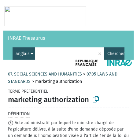
Vocabulaires
API
À propos
Nous contacter
Aide
INRAE Thesaurus
|
English
×
anglais
Chercher
07. SOCIAL SCIENCES AND HUMANITIES
>
07.05 LAWS AND
STANDARDS
>
marketing authorization
TERME PRÉFÉRENTIEL
marketing authorization
DÉFINITION
Acte administratif par lequel le ministre chargé de
l'agriculture délivre, à la suite d'une demande déposée par
un demandeur, l'homologation visée à l'article 1er de la loi du