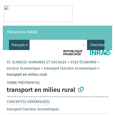
Vocabulaires
API
À propos
Nous contacter
Aide
Thésaurus INRAE
|
English
×
français
Chercher
07. SCIENCES HUMAINES ET SOCIALES
>
07.02 ÉCONOMIE
>
secteur économique
>
transport (secteur économique)
>
transport en milieu rural
TERME PRÉFÉRENTIEL
transport en milieu rural
CONCEPT(S) GÉNÉRIQUE(S)
transport (secteur économique)