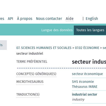
res
API
À propos
Nous contacter
Aide
|
English
Langue des données
Toutes les langues
és
07. SCIENCES HUMAINES ET SOCIALES
>
07.02 ÉCONOMIE
>
s
secteur industriel
secteur indus
TERME PRÉFÉRENTIEL
CONCEPT(S) GÉNÉRIQUE(S)
secteur économique
MICROTHESAURUS
SHS économie
Thésaurus INRAE
TRADUCTION(S)
industrial sector
industry