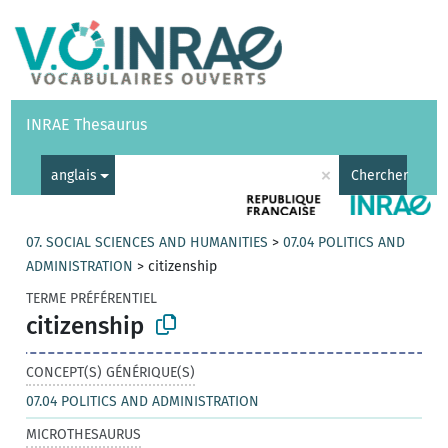
Vocabulaires
API
À propos
Nous contacter
Aide
INRAE Thesaurus
|
English
×
anglais
Chercher
07. SOCIAL SCIENCES AND HUMANITIES
>
07.04 POLITICS AND
ADMINISTRATION
>
citizenship
TERME PRÉFÉRENTIEL
citizenship
CONCEPT(S) GÉNÉRIQUE(S)
07.04 POLITICS AND ADMINISTRATION
MICROTHESAURUS