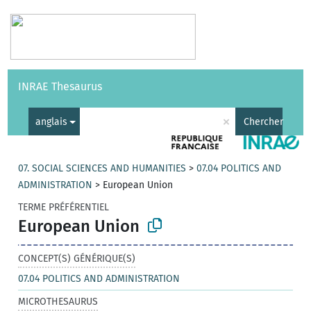
Vocabulaires
API
À propos
Nous contacter
Aide
INRAE Thesaurus
|
English
×
anglais
Chercher
07. SOCIAL SCIENCES AND HUMANITIES
>
07.04 POLITICS AND
ADMINISTRATION
>
European Union
TERME PRÉFÉRENTIEL
European Union
CONCEPT(S) GÉNÉRIQUE(S)
07.04 POLITICS AND ADMINISTRATION
MICROTHESAURUS