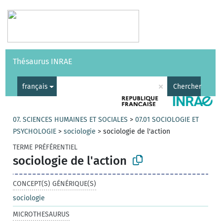
Vocabulaires
API
À propos
Nous contacter
Aide
Thésaurus INRAE
|
English
×
français
Chercher
07. SCIENCES HUMAINES ET SOCIALES
>
07.01 SOCIOLOGIE ET
PSYCHOLOGIE
>
sociologie
>
sociologie de l'action
TERME PRÉFÉRENTIEL
sociologie de l'action
CONCEPT(S) GÉNÉRIQUE(S)
sociologie
MICROTHESAURUS