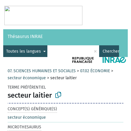
Vocabulaires
API
À propos
Nous contacter
Aide
Thésaurus INRAE
|
English
×
Toutes les langues
Chercher
07. SCIENCES HUMAINES ET SOCIALES
>
07.02 ÉCONOMIE
>
secteur économique
>
secteur laitier
TERME PRÉFÉRENTIEL
secteur laitier
CONCEPT(S) GÉNÉRIQUE(S)
secteur économique
MICROTHESAURUS