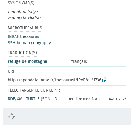
SYNONYME(S)
mountain lodge
mountain shelter
MICROTHESAURUS
INRAE thesaurus
SSH human geography
TRADUCTION(S)
refuge de montagne
français
URI
http://opendata.inrae.fr/thesaurusINRAE/c_21736
TÉLÉCHARGER CE CONCEPT :
RDF/XML
TURTLE
JSON-LD
Dernière modification le 14/01/2025