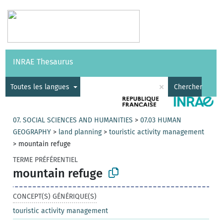
Vocabulaires
API
À propos
Nous contacter
Aide
INRAE Thesaurus
|
English
×
Toutes les langues
Chercher
07. SOCIAL SCIENCES AND HUMANITIES
>
07.03 HUMAN
GEOGRAPHY
>
land planning
>
touristic activity management
>
mountain refuge
TERME PRÉFÉRENTIEL
mountain refuge
CONCEPT(S) GÉNÉRIQUE(S)
touristic activity management