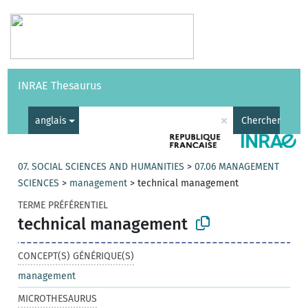
Vocabulaires
API
À propos
Nous contacter
Aide
INRAE Thesaurus
|
English
×
anglais
Chercher
07. SOCIAL SCIENCES AND HUMANITIES
>
07.06 MANAGEMENT
SCIENCES
>
management
>
technical management
TERME PRÉFÉRENTIEL
technical management
CONCEPT(S) GÉNÉRIQUE(S)
management
MICROTHESAURUS