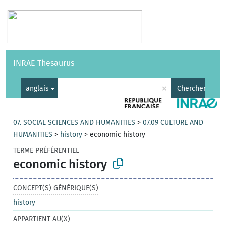
Vocabulaires
API
À propos
Nous contacter
Aide
INRAE Thesaurus
|
English
×
anglais
Chercher
07. SOCIAL SCIENCES AND HUMANITIES
>
07.09 CULTURE AND
HUMANITIES
>
history
>
economic history
TERME PRÉFÉRENTIEL
economic history
CONCEPT(S) GÉNÉRIQUE(S)
history
APPARTIENT AU(X)