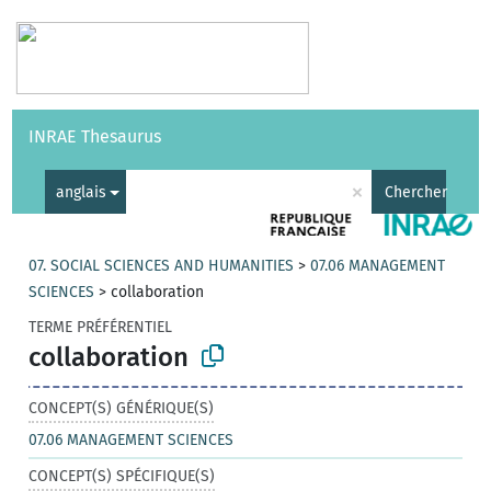
Vocabulaires
API
À propos
Nous contacter
Aide
INRAE Thesaurus
|
English
×
anglais
Chercher
07. SOCIAL SCIENCES AND HUMANITIES
>
07.06 MANAGEMENT
SCIENCES
>
collaboration
TERME PRÉFÉRENTIEL
collaboration
CONCEPT(S) GÉNÉRIQUE(S)
07.06 MANAGEMENT SCIENCES
CONCEPT(S) SPÉCIFIQUE(S)