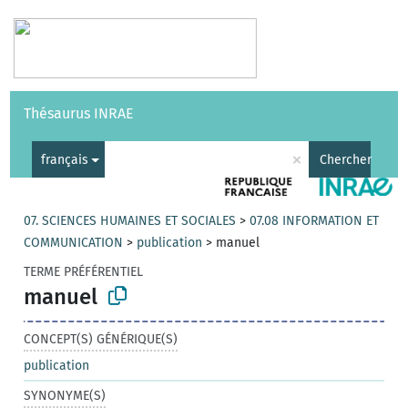
Vocabulaires
API
À propos
Nous contacter
Aide
Thésaurus INRAE
|
English
×
français
Chercher
07. SCIENCES HUMAINES ET SOCIALES
>
07.08 INFORMATION ET
COMMUNICATION
>
publication
>
manuel
TERME PRÉFÉRENTIEL
manuel
CONCEPT(S) GÉNÉRIQUE(S)
publication
SYNONYME(S)