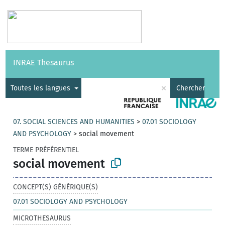
Vocabulaires
API
À propos
Nous contacter
Aide
INRAE Thesaurus
|
English
×
Toutes les langues
Chercher
07. SOCIAL SCIENCES AND HUMANITIES
>
07.01 SOCIOLOGY
AND PSYCHOLOGY
>
social movement
TERME PRÉFÉRENTIEL
social movement
CONCEPT(S) GÉNÉRIQUE(S)
07.01 SOCIOLOGY AND PSYCHOLOGY
MICROTHESAURUS