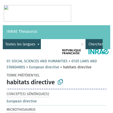
Vocabulaires
API
À propos
Nous contacter
Aide
INRAE Thesaurus
|
English
×
Toutes les langues
Chercher
07. SOCIAL SCIENCES AND HUMANITIES
>
07.05 LAWS AND
STANDARDS
>
European directive
>
habitats directive
TERME PRÉFÉRENTIEL
habitats directive
CONCEPT(S) GÉNÉRIQUE(S)
European directive
MICROTHESAURUS