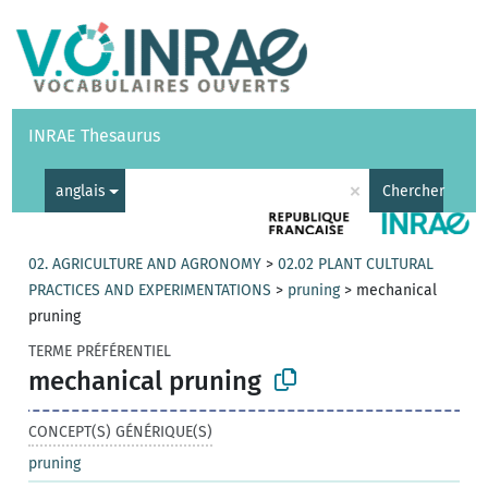
Vocabulaires
API
À propos
Nous contacter
Aide
INRAE Thesaurus
|
English
×
anglais
Chercher
02. AGRICULTURE AND AGRONOMY
>
02.02 PLANT CULTURAL
PRACTICES AND EXPERIMENTATIONS
>
pruning
>
mechanical
pruning
TERME PRÉFÉRENTIEL
mechanical pruning
CONCEPT(S) GÉNÉRIQUE(S)
pruning