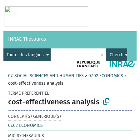
Vocabulaires
API
À propos
Nous contacter
Aide
INRAE Thesaurus
|
English
×
Toutes les langues
Chercher
07. SOCIAL SCIENCES AND HUMANITIES
>
07.02 ECONOMICS
>
cost-effectiveness analysis
TERME PRÉFÉRENTIEL
cost-effectiveness analysis
CONCEPT(S) GÉNÉRIQUE(S)
07.02 ECONOMICS
MICROTHESAURUS