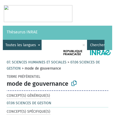
Vocabulaires
API
À propos
Nous contacter
Aide
Thésaurus INRAE
|
English
×
Toutes les langues
Chercher
07. SCIENCES HUMAINES ET SOCIALES
>
07.06 SCIENCES DE
GESTION
>
mode de gouvernance
TERME PRÉFÉRENTIEL
mode de gouvernance
CONCEPT(S) GÉNÉRIQUE(S)
07.06 SCIENCES DE GESTION
CONCEPT(S) SPÉCIFIQUE(S)