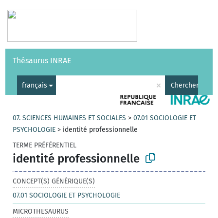
Vocabulaires
API
À propos
Nous contacter
Aide
Thésaurus INRAE
|
English
×
français
Chercher
07. SCIENCES HUMAINES ET SOCIALES
>
07.01 SOCIOLOGIE ET
PSYCHOLOGIE
>
identité professionnelle
TERME PRÉFÉRENTIEL
identité professionnelle
CONCEPT(S) GÉNÉRIQUE(S)
07.01 SOCIOLOGIE ET PSYCHOLOGIE
MICROTHESAURUS