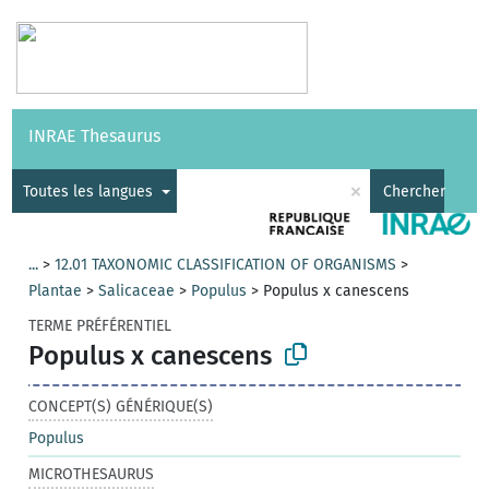
Vocabulaires
API
À propos
Nous contacter
Aide
INRAE Thesaurus
|
English
×
Toutes les langues
Chercher
...
>
12.01 TAXONOMIC CLASSIFICATION OF ORGANISMS
>
Plantae
>
Salicaceae
>
Populus
>
Populus x canescens
TERME PRÉFÉRENTIEL
Populus x canescens
CONCEPT(S) GÉNÉRIQUE(S)
Populus
MICROTHESAURUS