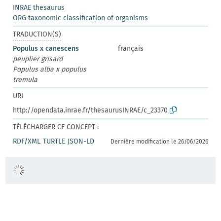
INRAE thesaurus
ORG taxonomic classification of organisms
TRADUCTION(S)
Populus x canescens
français
peuplier grisard
Populus alba x populus
tremula
URI
http://opendata.inrae.fr/thesaurusINRAE/c_23370
TÉLÉCHARGER CE CONCEPT :
RDF/XML
TURTLE
JSON-LD
Dernière modification le 26/06/2026