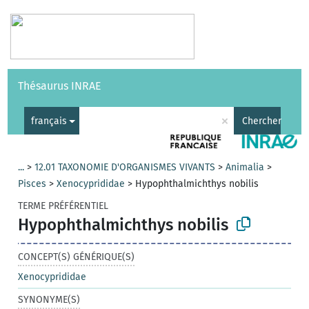
Vocabulaires
API
À propos
Nous contacter
Aide
Thésaurus INRAE
|
English
×
français
Chercher
...
>
12.01 TAXONOMIE D'ORGANISMES VIVANTS
>
Animalia
>
Pisces
>
Xenocyprididae
>
Hypophthalmichthys nobilis
TERME PRÉFÉRENTIEL
Hypophthalmichthys nobilis
CONCEPT(S) GÉNÉRIQUE(S)
Xenocyprididae
SYNONYME(S)