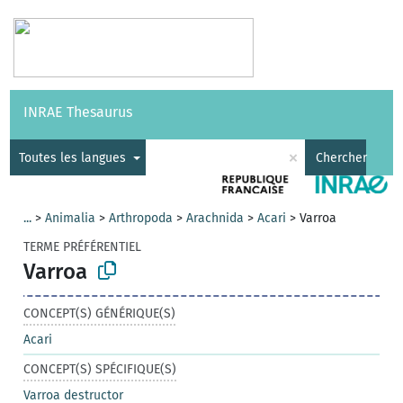
Vocabulaires
API
À propos
Nous contacter
Aide
INRAE Thesaurus
|
English
×
Toutes les langues
Chercher
...
>
Animalia
>
Arthropoda
>
Arachnida
>
Acari
>
Varroa
TERME PRÉFÉRENTIEL
Varroa
CONCEPT(S) GÉNÉRIQUE(S)
Acari
CONCEPT(S) SPÉCIFIQUE(S)
Varroa destructor