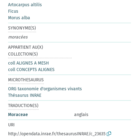
Artocarpus altilis
Ficus
Morus alba
SYNONYME(S)
moracées
APPARTIENT AU(X)
COLLECTION(S)
coll ALIGNES A MESH
coll CONCEPTS ALIGNES
MICROTHESAURUS
ORG taxonomie d'organismes vivants
Thésaurus INRAE
TRADUCTION(S)
Moraceae
anglais
URI
http://opendata.inrae.fr/thesaurusINRAE/c_23635