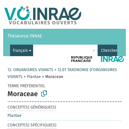
Vocabulaires
API
À propos
Nous contacter
Aide
Thésaurus INRAE
|
English
×
français
Chercher
12. ORGANISMES VIVANTS
>
12.01 TAXONOMIE D'ORGANISMES
VIVANTS
>
Plantae
>
Moraceae
TERME PRÉFÉRENTIEL
Moraceae
CONCEPT(S) GÉNÉRIQUE(S)
Plantae
CONCEPT(S) SPÉCIFIQUE(S)