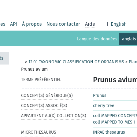
res
API
À propos
Nous contacter
Aide
|
English
Langue des données
anglais
és
...
>
12.01 TAXONOMIC CLASSIFICATION OF ORGANISMS
>
Pla
Prunus avium
Prunus aviu
TERME PRÉFÉRENTIEL
CONCEPT(S) GÉNÉRIQUE(S)
Prunus
CONCEPT(S) ASSOCIÉ(S)
cherry tree
APPARTIENT AU(X) COLLECTION(S)
coll MAPPED CONCEPT
coll MAPPED TO MESH
MICROTHESAURUS
INRAE thesaurus