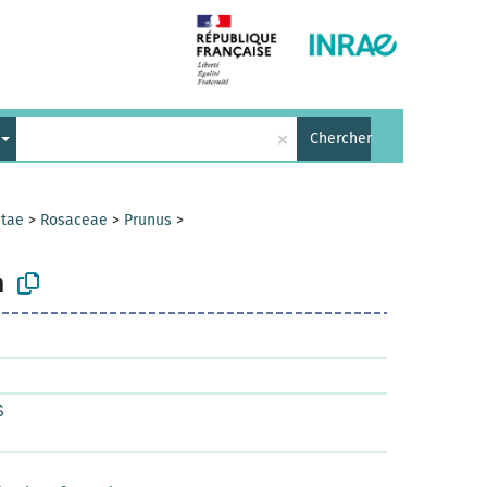
×
Chercher
ntae
>
Rosaceae
>
Prunus
>
m
S