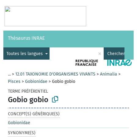
Vocabulaires
API
À propos
Nous contacter
Aide
Thésaurus INRAE
|
English
×
Toutes les langues
Chercher
...
>
12.01 TAXONOMIE D'ORGANISMES VIVANTS
>
Animalia
>
Pisces
>
Gobionidae
>
Gobio gobio
TERME PRÉFÉRENTIEL
Gobio gobio
CONCEPT(S) GÉNÉRIQUE(S)
Gobionidae
SYNONYME(S)