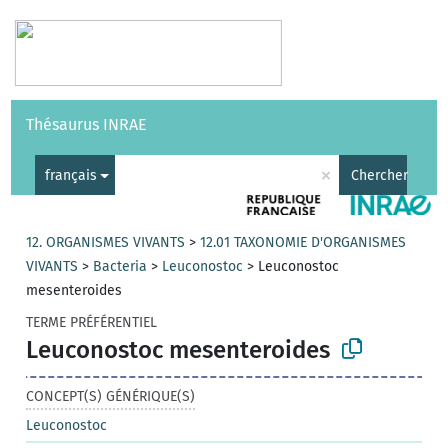
Vocabulaires
API
À propos
Nous contacter
Aide
Thésaurus INRAE
|
English
×
français
Chercher
12. ORGANISMES VIVANTS
>
12.01 TAXONOMIE D'ORGANISMES
VIVANTS
>
Bacteria
>
Leuconostoc
>
Leuconostoc
mesenteroides
TERME PRÉFÉRENTIEL
Leuconostoc mesenteroides
CONCEPT(S) GÉNÉRIQUE(S)
Leuconostoc